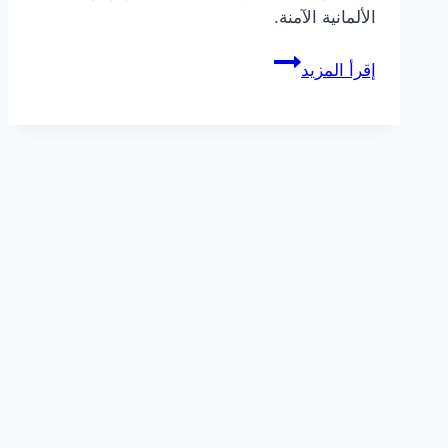
الألمانية الآمنة.
مكافحة
إقرأ المزيد
حشرات
داخل
القاهرة
الجديد