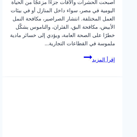
أصبحت الحشرات والآفات جزءًا مزعجًا من الحياة
اليومية في مصر، سواء داخل المنازل أو في بيئات
العمل المختلفة. انتشار الصراصير، مكافحة النمل
الأبيض، مكافحة البق، الفئران، والناموس يشكّل
خطرًا على الصحة العامة، ويؤدي إلى خسائر مادية
ملموسة في القطاعات التجارية…
شركة
إقرأ المزيد
مكافحة
حشرات
معتمدة
في
مصر
|
رش
آمن
وضمان