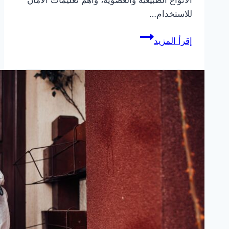
للاستخدام…
المبيدات
إقرأ المزيد
الحشرية:
دليلك
الشامل
للحفاظ
على
منزلك
وحديقتك